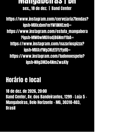
Mangabeiras | BH
sex., 18 de dez.
  |  
Band Center
https://www.instagram.com/cervejaria7lendas?
igsh=MXkxbmFmYW1iNHEzeQ==
https://www.instagram.com/estufa_mangabera
?igsh=MW0wMGVodjB6NmY1bA==
https://www.instagram.com/nazariospizza?
igsh=MXAxYWp3NzE5YzYydQ==
https://www.instagram.com/tudonoespeto?
igsh=NHg3M3o4NmZwaXly
Horário e local
18 de dez. de 2026, 20:00
Band Center, Av. dos Bandeirantes, 1299 - Loja 5 -
Mangabeiras, Belo Horizonte - MG, 30310-403,
Brasil