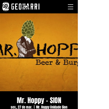
Mr. Hoppy - SION
sex., 27 de mar.
  |  
Mr. Hoppy Unidade Sion