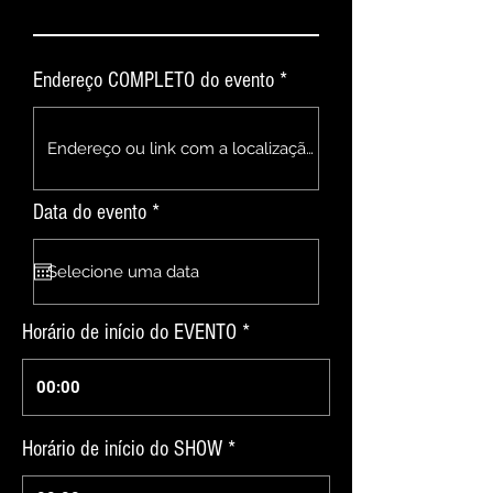
Endereço COMPLETO do evento *
r
Data do evento *
*
e
q
u
i
r
Horário de início do EVENTO *
e
d
00:00
Horário de início do SHOW *