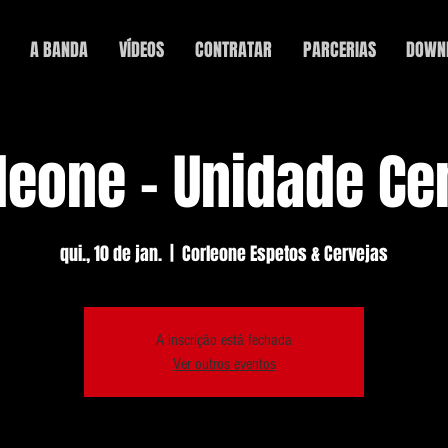
A BANDA
VÍDEOS
CONTRATAR
PARCERIAS
DOWN
leone - Unidade Ce
qui., 10 de jan.
  |  
Corleone Espetos & Cervejas
A inscrição está fechada
Ver outros eventos