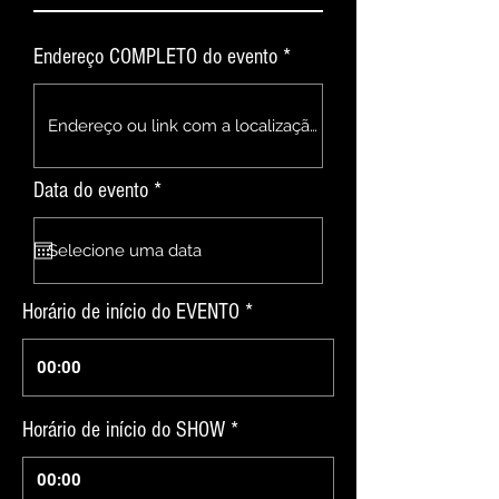
Endereço COMPLETO do evento *
r
Data do evento *
*
e
q
u
i
r
Horário de início do EVENTO *
e
d
00:00
Horário de início do SHOW *
00:00