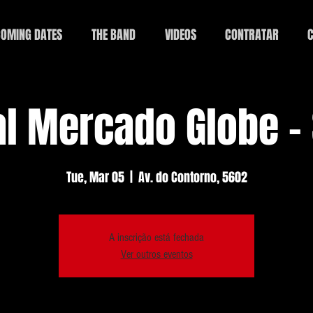
OMING DATES
THE BAND
VIDEOS
CONTRATAR
C
l Mercado Globe -
Tue, Mar 05
  |  
Av. do Contorno, 5602
A inscrição está fechada
Ver outros eventos