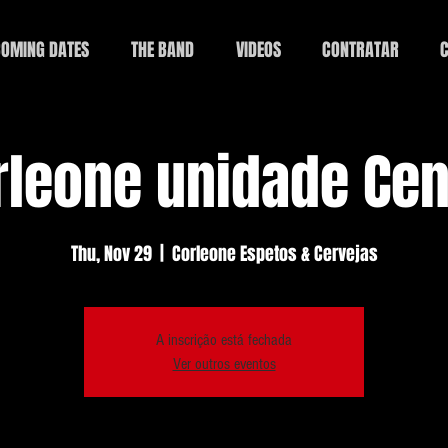
OMING DATES
THE BAND
VIDEOS
CONTRATAR
C
rleone unidade Cen
Thu, Nov 29
  |  
Corleone Espetos & Cervejas
A inscrição está fechada
Ver outros eventos