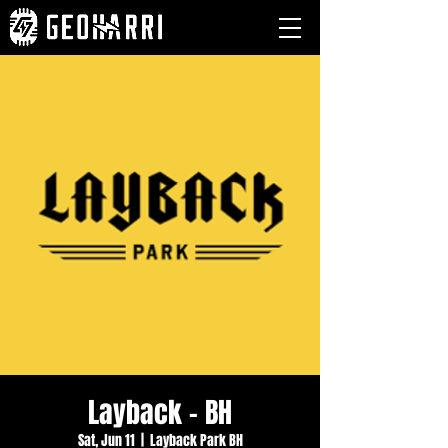
Layback - BH
Sat, Jun 11
  |  
Layback Park BH