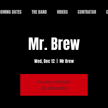
OMING DATES
THE BAND
VIDEOS
CONTRATAR
C
Mr. Brew
Wed, Dec 12
  |  
Mr Brew
A inscrição está fechada
Ver outros eventos